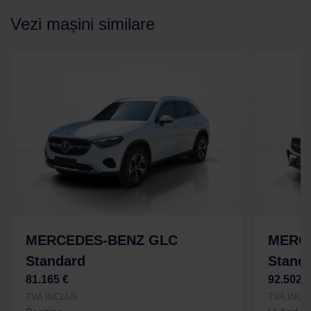
Vezi mașini similare
MERCEDES-BENZ GLC
MERC
Standard
Stand
81.165 €
92.502 
TVA INCLUS
TVA INCL