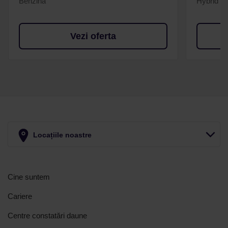
Benzina
Hybrid (
Vezi oferta
Locațiile noastre
Cine suntem
Cariere
Centre constatări daune