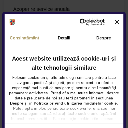
Acoperire service anuala
Consimțământ
Detalii
Despre
Asistenta rutiera garantata
Acest website utilizează cookie-uri și
alte tehnologii similare
Folosim cookie-uri și alte tehnologii similare pentru a face
navigarea posibilă și sigură, precum și pentru a oferi o
experiență mai bună de navigare și pentru a ne îmbunătăți
permanent activitatea. Puteți afla mai multe informații despre
datele prelucrate de noi sau terți parteneri în secțiunea
Despre
și în
Politica privind utilizarea modulelor cookie
.
Puteți opta în bloc pentru toate cookie-urile, una sau mai
multe categorii sau să refuzați toate cookie-urile, apăsând
Mercedes me
butonul corespunzător. Fac excepție cookie-urile necesare,
care sunt activate automat, conform legislației în vigoare.