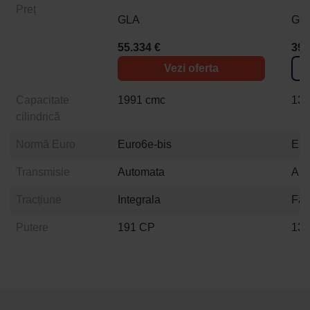
Preț
GLA
GL
55.334 €
39.
Vezi oferta
Capacitate
1991 cmc
133
cilindrică
Normă Euro
Euro6e-bis
Eur
Transmisie
Automata
Aut
Tracțiune
Integrala
Fat
Putere
191 CP
13