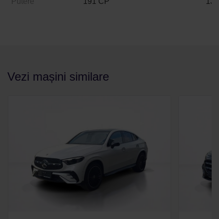
Putere
191 CP
13
Vezi mașini similare