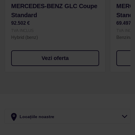
MERCEDES-BENZ GLC Coupe
MERC
Standard
Stand
92.502 €
69.497 
TVA INCLUS
TVA INCL
Hybrid (benz)
Benzina
Vezi oferta
Locațiile noastre