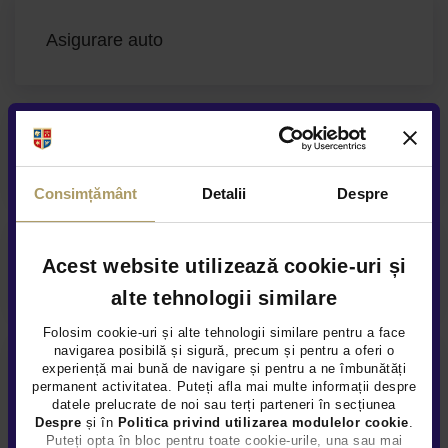
Asigurare auto
Acoperire service anuala
Consimțământ
Detalii
Despre
Acest website utilizează cookie-uri și
Asistenta rutiera garantata
alte tehnologii similare
Folosim cookie-uri și alte tehnologii similare pentru a face
navigarea posibilă și sigură, precum și pentru a oferi o
experiență mai bună de navigare și pentru a ne îmbunătăți
permanent activitatea. Puteți afla mai multe informații despre
datele prelucrate de noi sau terți parteneri în secțiunea
Despre
și în
Politica privind utilizarea modulelor cookie
.
Puteți opta în bloc pentru toate cookie-urile, una sau mai