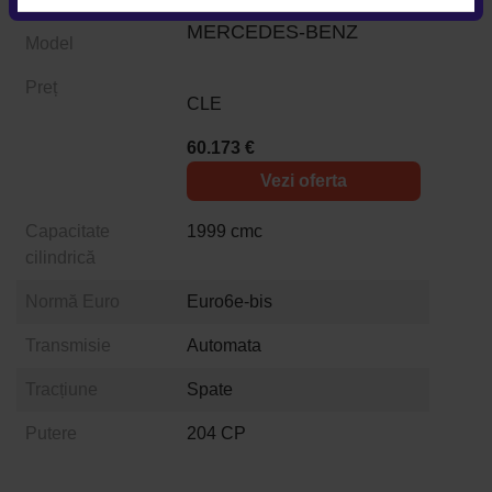
MERCEDES-BENZ
Model
Preț
CLE
60.173 €
Vezi oferta
Capacitate
1999 cmc
cilindrică
Normă Euro
Euro6e-bis
Transmisie
Automata
Tracțiune
Spate
Putere
204 CP