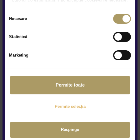
butonul corespunzător. Fac excepție cookie-urile necesare,
care sunt activate automat, conform legislației în vigoare.
Mercedes me
Selecția
Necesare
consimțământului
Statistică
Marketing
Alte versiuni disponibile
Permite toate
Permite selecția
Respinge
Marca