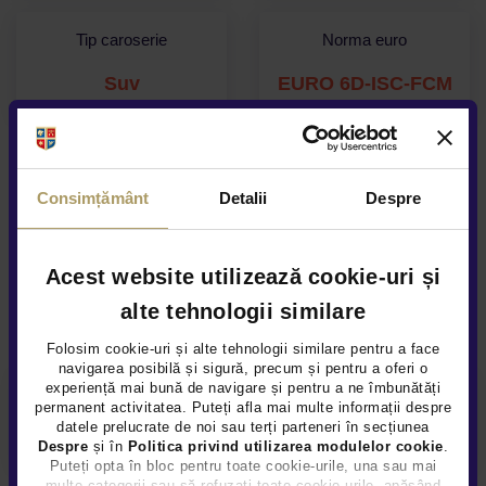
Tip caroserie
Norma euro
Suv
EURO 6D-ISC-FCM
Consimțământ
Detalii
Despre
Acest website utilizează cookie-uri și
Alte servicii disponibile
alte tehnologii similare
Folosim cookie-uri și alte tehnologii similare pentru a face
navigarea posibilă și sigură, precum și pentru a oferi o
experiență mai bună de navigare și pentru a ne îmbunătăți
permanent activitatea. Puteți afla mai multe informații despre
Garanție extinsă
datele prelucrate de noi sau terți parteneri în secțiunea
Despre
și în
Politica privind utilizarea modulelor cookie
.
Puteți opta în bloc pentru toate cookie-urile, una sau mai
multe categorii sau să refuzați toate cookie-urile, apăsând