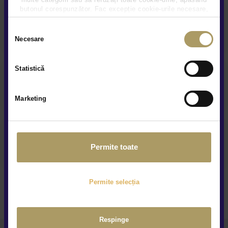
butonul corespunzător. Fac excepție cookie-urile necesare,
care sunt activate automat, conform legislației în vigoare.
Asigurare auto
Selecția
Necesare
consimțământului
Statistică
Acoperire service anuala
Marketing
Asistenta rutiera garantata
Permite toate
Permite selecția
Respinge