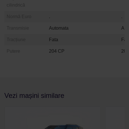
cilindrică
Normă Euro
.
.
Transmisie
Automata
Aut
Tracțiune
Fata
Fat
Putere
204 CP
20
Vezi mașini similare