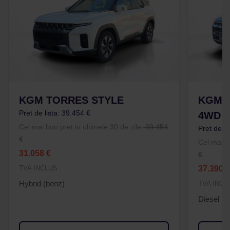
KGM TORRES STYLE
KGM 
Pret de lista: 39.454 €
4WD 
Cel mai bun pret in ultimele 30 de zile:
39.454
Pret de li
€
Cel mai bu
31.058 €
€
TVA INCLUS
37.390 
Hybrid (benz)
TVA INCL
Diesel