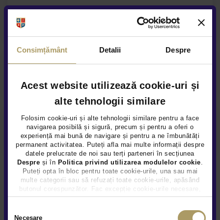
Asigurare auto
Consimțământ
Detalii
Despre
Acoperire service anuala
Acest website utilizează cookie-uri și
alte tehnologii similare
Folosim cookie-uri și alte tehnologii similare pentru a face
navigarea posibilă și sigură, precum și pentru a oferi o
Asistenta rutiera garantata
experiență mai bună de navigare și pentru a ne îmbunătăți
permanent activitatea. Puteți afla mai multe informații despre
datele prelucrate de noi sau terți parteneri în secțiunea
Despre
și în
Politica privind utilizarea modulelor cookie
.
Puteți opta în bloc pentru toate cookie-urile, una sau mai
multe categorii sau să refuzați toate cookie-urile, apăsând
butonul corespunzător. Fac excepție cookie-urile necesare,
care sunt activate automat, conform legislației în vigoare.
Selecția
Necesare