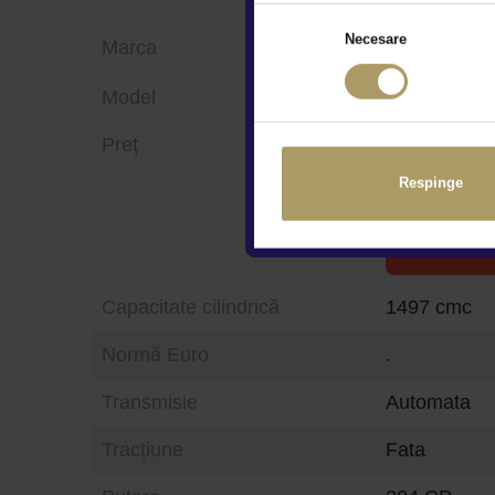
Necesare
Marca
Model
KGM
Preț
ACTYON
Respinge
34.329 €
Vezi 
Capacitate cilindrică
1497 cmc
Normă Euro
.
Transmisie
Automata
Tracțiune
Fata