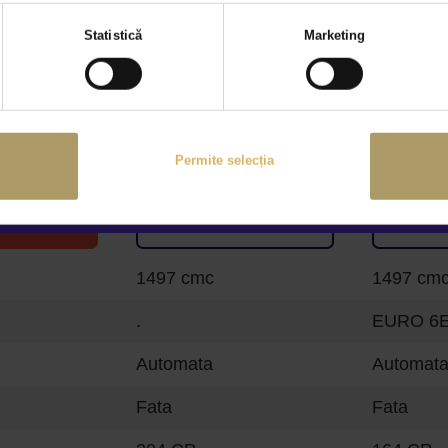
Selecția
Statistică
Marketing
consimțământului
KGM
KGM
ACTYON
ACTYON
Permite selecția
34.329 €
31.500 €
oferta
Vezi oferta
Ve
1497 cmc
1497 cm
.
EURO 6
Automata
Automat
Fata
Fata