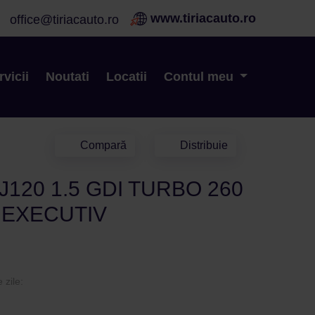
www.tiriacauto.ro
office@tiriacauto.ro
Vezi stoc
rvicii
Noutati
Locatii
Contul meu
Compară
Distribuie
120 1.5 GDI TURBO 260
 EXECUTIV
 zile: