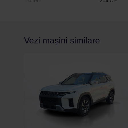
Putere
204 CP
Vezi mașini similare