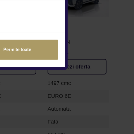
KGM
ACTYON
Permite toate
31.500 €
zi oferta
Vezi oferta
c
1497 cmc
E
EURO 6E
a
Automata
Fata