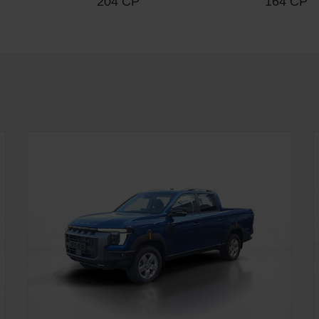
204 CP
164 CP