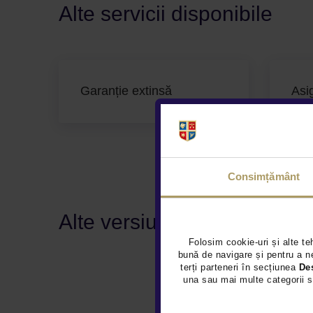
Alte servicii disponibile
Garanție extinsă
Asi
Consimțământ
Alte versiuni disponibile
Folosim cookie-uri și alte te
bună de navigare și pentru a ne
terți parteneri în secțiunea
De
una sau mai multe categorii s