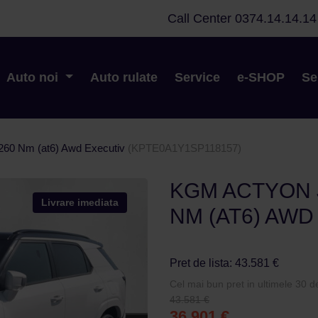
Call Center
0374.14.14.14
Auto noi
Auto rulate
Service
e-SHOP
Se
 260 Nm (at6) Awd Executiv
(KPTE0A1Y1SP118157)
KGM ACTYON J
Livrare imediata
NM (AT6) AWD
Pret de lista: 43.581 €
Cel mai bun pret in ultimele 30 de
43.581 €
36.901 €