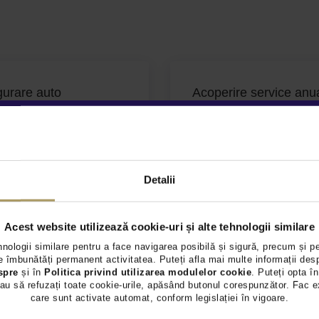
gurare auto
Acoperire service anu
Detalii
Acest website utilizează cookie-uri și alte tehnologii similare
hnologii similare pentru a face navigarea posibilă și sigură, precum și p
 îmbunătăți permanent activitatea. Puteți afla mai multe informații des
spre
și în
Politica privind utilizarea modulelor cookie
. Puteți opta în
au să refuzați toate cookie-urile, apăsând butonul corespunzător. Fac e
care sunt activate automat, conform legislației în vigoare.