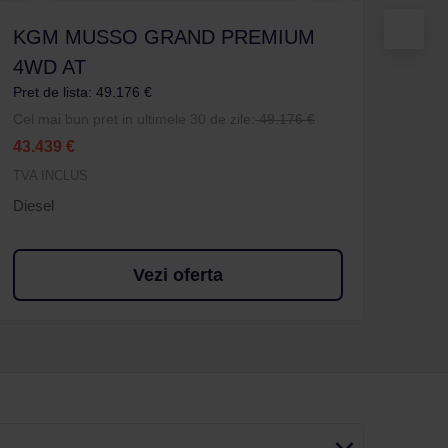
KGM MUSSO GRAND PREMIUM
KG
Pret 
4WD AT
Cel m
Pret de lista: 49.176 €
35.5
Cel mai bun pret in ultimele 30 de zile:
49.176 €
43.439 €
TVA 
Dies
TVA INCLUS
Diesel
Vezi oferta