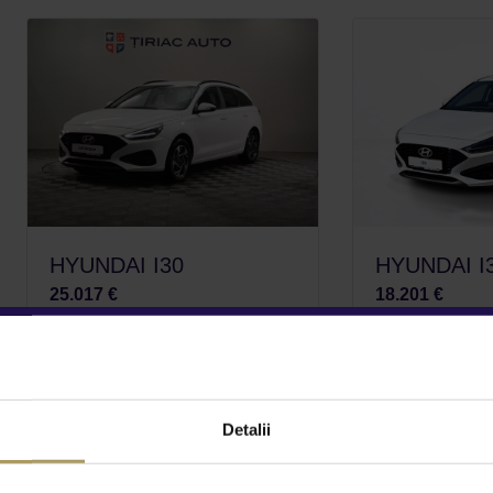
HYUNDAI I30
HYUNDAI I
25.017 €
18.201 €
TVA INCLUS
TVA INCLUS
Benzina
Benzina
Nou
Nou
Detalii
Vezi detalii
Vezi 