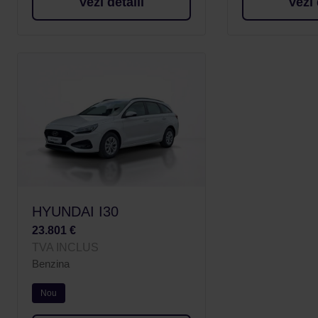
Vezi detalii
Vezi 
HYUNDAI I30
23.801 €
TVA INCLUS
Benzina
Nou