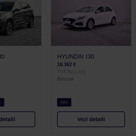
30
HYUNDAI I30
18.362 €
TVA INCLUS
Benzina
e
Nou
detalii
Vezi detalii