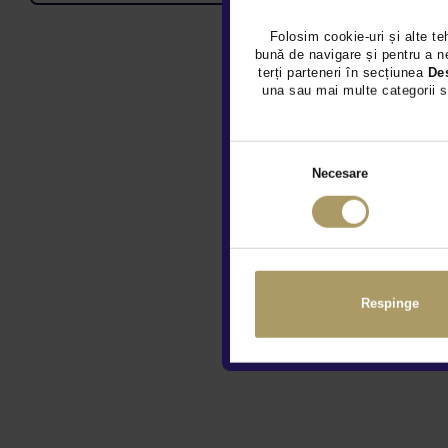
Folosim cookie-uri și alte te
bună de navigare și pentru a ne
terți parteneri în secțiunea
De
una sau mai multe categorii s
Necesare
Respinge