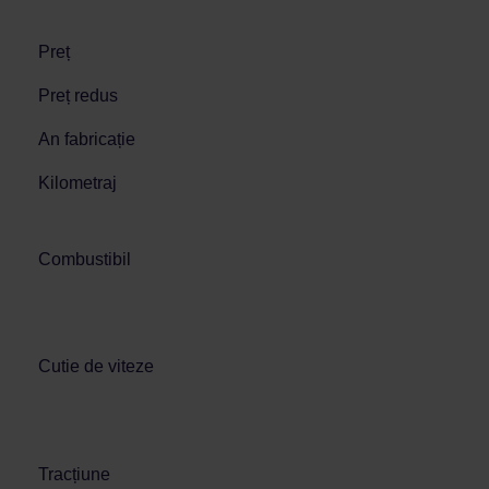
Preț
Preț redus
An fabricație
Kilometraj
Combustibil
Cutie de viteze
Tracțiune