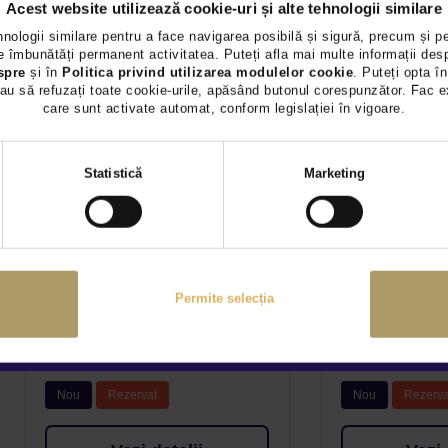
Acest website utilizează cookie-uri și alte tehnologii similare
hnologii similare pentru a face navigarea posibilă și sigură, precum și p
 îmbunătăți permanent activitatea. Puteți afla mai multe informații des
spre
și în
Politica privind utilizarea modulelor cookie
. Puteți opta în
au să refuzați toate cookie-urile, apăsând butonul corespunzător. Fac e
care sunt activate automat, conform legislației în vigoare.
Selecția
Statistică
Marketing
consimțământului
HYUNDAI I30
HYUNDAI I
Permite selecția
23.700 €
25.537 €
TVA INCLUS
TVA INCLUS
Benzina
Benzina
Nou
Rezervat
Nou
Rezerva