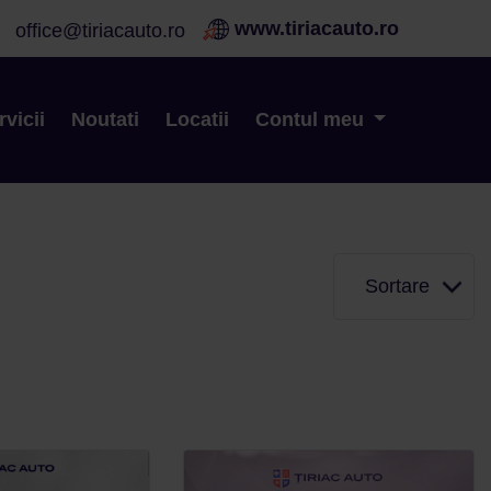
www.tiriacauto.ro
office@tiriacauto.ro
Vezi stoc
rvicii
Noutati
Locatii
Contul meu
Sortare