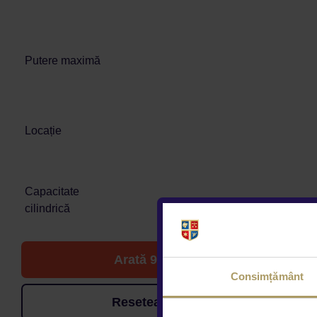
Putere maximă
Locație
Capacitate
cilindrică
Arată 9 de oferte
Consimțământ
Resetează filtrele