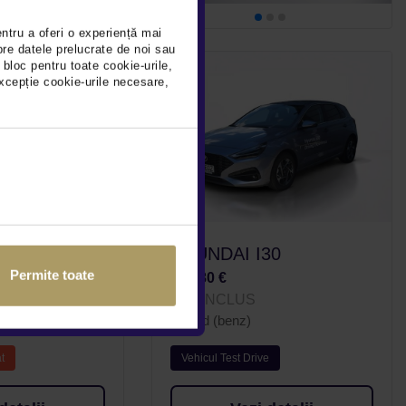
entru a oferi o experiență mai
pre datele prelucrate de noi sau
 bloc pentru toate cookie-urile,
xcepție cookie-urile necesare,
30
HYUNDAI I30
Permite toate
21.780 €
TVA INCLUS
Hybrid (benz)
t
Vehicul Test Drive