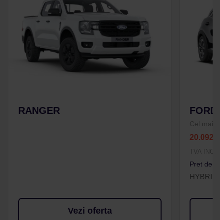
RANGER
FORD 
Cel mai bu
20.092 
TVA INCL
Pret de li
HYBRID
Vezi oferta