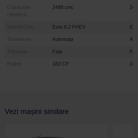
Capacitate
2488 cmc
248
cilindrică
Normă Euro
Euro 6.2 FHEV
Eur
Transmisie
Automata
Aut
Tracțiune
Fata
Fat
Putere
183 CP
24
Vezi mașini similare