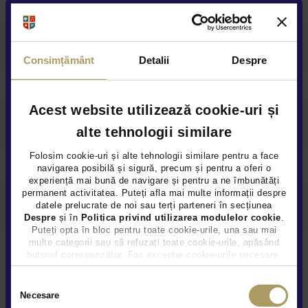
Asigurare auto
Consimțământ
Detalii
Despre
Acest website utilizează cookie-uri și
Acoperire service anuala
alte tehnologii similare
Folosim cookie-uri și alte tehnologii similare pentru a face
navigarea posibilă și sigură, precum și pentru a oferi o
experiență mai bună de navigare și pentru a ne îmbunătăți
permanent activitatea. Puteți afla mai multe informații despre
Asistenta rutiera garantata
datele prelucrate de noi sau terți parteneri în secțiunea
Despre
și în
Politica privind utilizarea modulelor cookie
.
Puteți opta în bloc pentru toate cookie-urile, una sau mai
multe categorii sau să refuzați toate cookie-urile, apăsând
butonul corespunzător. Fac excepție cookie-urile necesare,
care sunt activate automat, conform legislației în vigoare.
Selecția
Necesare
consimțământului