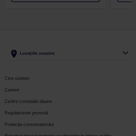
Locațiile noastre
Cine suntem
Cariere
Centre constatări daune
Regulamente promotii
Protecția consumatorului
Raportari privind protectia avertizorilor in interes public