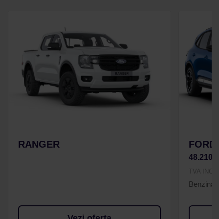
RANGER
FORD 
48.210 
TVA INCL
Benzina
Vezi oferta