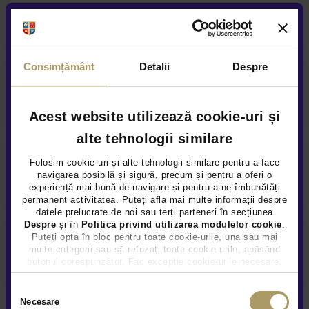
Garanție extinsă
Consimțământ
Detalii
Despre
Asigurare auto
Acest website utilizează cookie-uri și
alte tehnologii similare
Folosim cookie-uri și alte tehnologii similare pentru a face
Acoperire service anuala
navigarea posibilă și sigură, precum și pentru a oferi o
experiență mai bună de navigare și pentru a ne îmbunătăți
permanent activitatea. Puteți afla mai multe informații despre
datele prelucrate de noi sau terți parteneri în secțiunea
Despre
și în
Politica privind utilizarea modulelor cookie
.
Puteți opta în bloc pentru toate cookie-urile, una sau mai
Asistenta rutiera garantata
multe categorii sau să refuzați toate cookie-urile, apăsând
butonul corespunzător. Fac excepție cookie-urile necesare,
care sunt activate automat, conform legislației în vigoare.
Selecția
Necesare
consimțământului