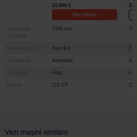
33.890 €
33.
Vezi oferta
Capacitate
1500 cmc
150
cilindrică
Normă Euro
Euro 6.2
Eur
Transmisie
Automata
Aut
Tracțiune
Fata
Fat
Putere
116 CP
116
Vezi mașini similare