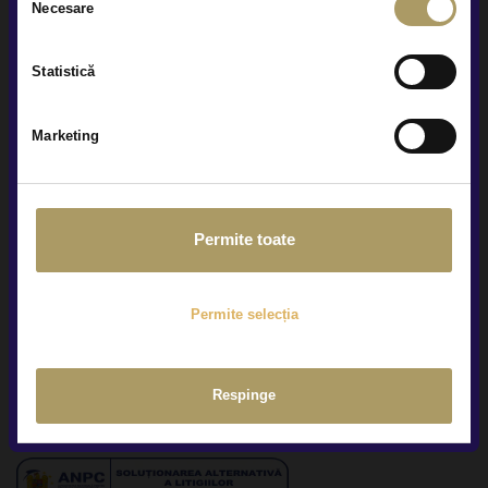
Necesare
consimțământului
Raportari privind protectia avertizorilor in interes public
Statistică
Prelucrarea datelor tale cu caracter personal
Marketing
Politica de confidențialitate
Termeni și condiții
Permite toate
Conditii ofertare auto rulate
Politica de cookies
Permite selecția
Setari cookie
Respinge
Sesizari