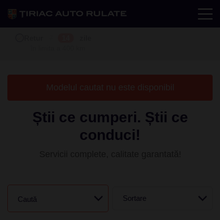
Test drive
Retur
Garanție
Buy back
7
12
14
24
zile
luni
în limita a 400 km
în limita a 25.000 km
Modelul cautat nu este disponibil
Știi ce cumperi. Știi ce
conduci!
Servicii complete, calitate garantată!
Sortare
Caută