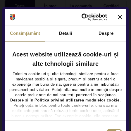
Toate
În stoc
La comanda
Certified
Autoturisme - 0 oferte
Consimțământ
Detalii
Despre
Acest website utilizează cookie-uri și
Locațiile noastre
alte tehnologii similare
Folosim cookie-uri și alte tehnologii similare pentru a face
navigarea posibilă și sigură, precum și pentru a oferi o
×
Cine suntem
experiență mai bună de navigare și pentru a ne îmbunătăți
permanent activitatea. Puteți afla mai multe informații despre
Cariere
datele prelucrate de noi sau terți parteneri în secțiunea
Despre
și în
Politica privind utilizarea modulelor cookie
.
Puteți opta în bloc pentru toate cookie-urile, una sau mai
Centre constatări daune
multe categorii sau să refuzați toate cookie-urile, apăsând
butonul corespunzător. Fac excepție cookie-urile necesare,
Regulamente promotii
care sunt activate automat, conform legislației în vigoare.
Selecția
Protecția consumatorului