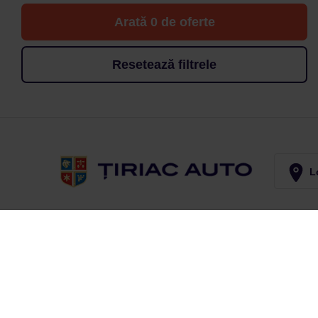
Arată 0 de oferte
Resetează filtrele
Lo
Abonează-te