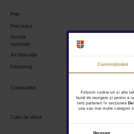
Preț
Preț redus
Include
rezervate
An fabricație
Consimțământ
Kilometraj
Combustibil
Folosim cookie-uri și alte te
bună de navigare și pentru a ne
terți parteneri în secțiunea
De
una sau mai multe categorii s
Cutie de viteze
Necesare