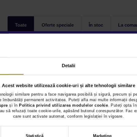
Toate
Oferte speciale
În stoc
La coma
Autoturisme - 0 oferte
Detalii
Acest website utilizează cookie-uri și alte tehnologii similare
hnologii similare pentru a face navigarea posibilă și sigură, precum și p
 îmbunătăți permanent activitatea. Puteți afla mai multe informații des
spre
și în
Politica privind utilizarea modulelor cookie
. Puteți opta în
au să refuzați toate cookie-urile, apăsând butonul corespunzător. Fac e
care sunt activate automat, conform legislației în vigoare.
Selecția
Statistică
Marketing
consimțământului