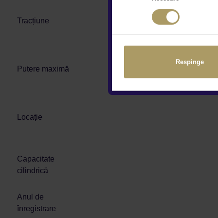
Tracțiune
Respinge
Putere maximă
Locație
Capacitate
cilindrică
Anul de
înregistrare