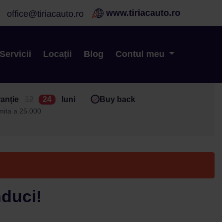
www.tiriacauto.ro
office@tiriacauto.ro
Servicii
Locații
Blog
Contul meu
anție
12
24
luni
Buy back
imita a 25.000
nduci!