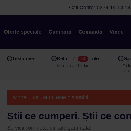
Call Center
0374.14.14.14
Oferte speciale
Cumpără
Comandă
Vinde
Test drive
Retur
7
14
zile
Gar
în limita a 400 km
în l
km
Modelul cautat nu este disponibil
Știi ce cumperi. Știi ce co
Servicii complete, calitate garantată!