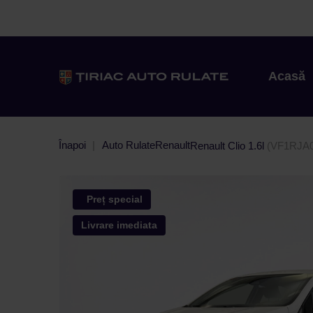
Acasă
Înapoi
Auto Rulate
Renault
Renault Clio 1.6l
(VF1RJA0
Preț special
Livrare imediata