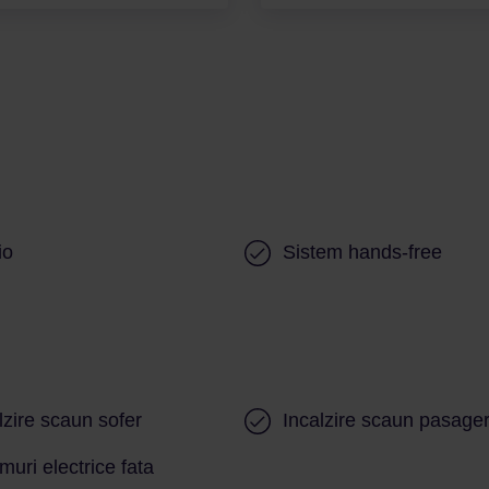
io
Sistem hands-free
lzire scaun sofer
Incalzire scaun pasage
uri electrice fata