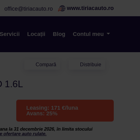
www.tiriacauto.ro
office@tiriacauto.ro
Servicii
Locații
Blog
Contul meu
Compară
Distribuie
 1.6L
Leasing:
171
€/luna
Avans:
25
%
ana la 31 decembrie 2026, în limita stocului
e ofertare auto rulate.