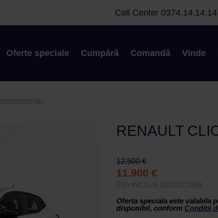
Call Center
0374.14.14.14
Oferte speciale
Cumpără
Comandă
Vinde
0269929278)
RENAULT CLIO
12.500 €
11.900 €
TVA INCLUS DEDUCTIBIL
Oferta speciala este valabila p
disponibil, conform
Conditii d