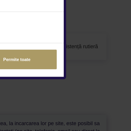
stanta
Service și asistență rutieră
Permite toate
a, la incarcarea lor pe site, este posibil sa