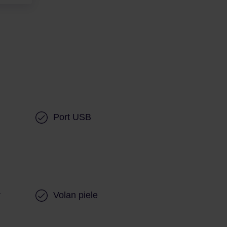
Port USB
r
Volan piele