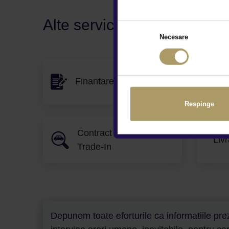
Alte servicii disponibile
Necesare
Finantare flexibila
Gar
Respinge
Contract Buy-Back &
Livr
Trade-In
Depunem toate eforturile ca informatiile prez