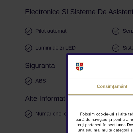
Electronice Si Sisteme De Asisten
Pilot automat
Senz
Lumini de zi LED
Sist
Siguranta
ABS
Airb
Consimțământ
Alte Informatii
Numar chei disponibile 2
Folosim cookie-uri și alte te
bună de navigare și pentru a ne
terți parteneri în secțiunea
De
una sau mai multe categorii s