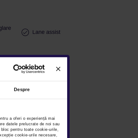
glare
Lane assist
e
Isofix
Despre
entru a oferi o experiență mai
pre datele prelucrate de noi sau
 bloc pentru toate cookie-urile,
xcepție cookie-urile necesare,