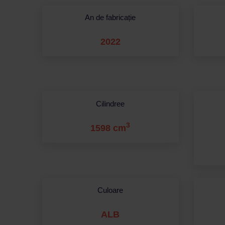
An de fabricație
2022
Cilindree
3
1598 cm
Culoare
ALB