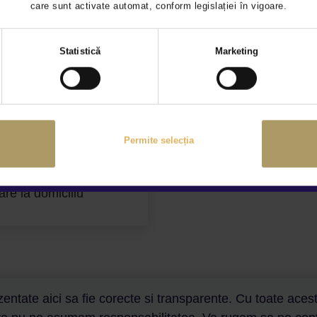
care sunt activate automat, conform legislației în vigoare.
Selecția
Statistică
Marketing
consimțământului
anție extinsă
Prezentare video la di
Permite selecția
are la domiciliu
entate aici sa fie corecte si transparente. Cu toate aceste