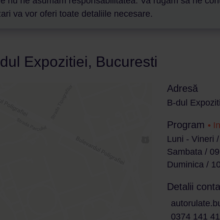
are nu ne asumam responsabilitatea. Va rugam sa ne contact
ri va vor oferi toate detaliile necesare.
dul Expozitiei, Bucuresti
Adresă
B-dul Expoziti
Program
• I
Luni - Vineri 
Sambata / 09
Duminica / 10
Detalii conta
autorulate.b
0374 141 4