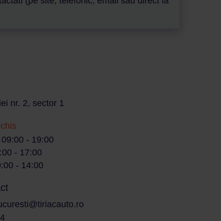
ati (pe site, telefonic, email sau direct la
ei nr. 2, sector 1
nchis
/ 09:00 - 19:00
:00 - 17:00
:00 - 14:00
ct
ucuresti@tiriacauto.ro
14