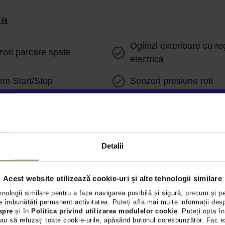
ta
Oglinzi exterioare cu re
ori parcare spate
electrica
em Start/Stop
Senzori presiune roti
ag central sofer si pasager
Airbag-uri laterale spat
Detalii
Acest website utilizează cookie-uri și alte tehnologii similare
hnologii similare pentru a face navigarea posibilă și sigură, precum și p
 îmbunătăți permanent activitatea. Puteți afla mai multe informații des
spre
și în
Politica privind utilizarea modulelor cookie
. Puteți opta în
au să refuzați toate cookie-urile, apăsând butonul corespunzător. Fac e