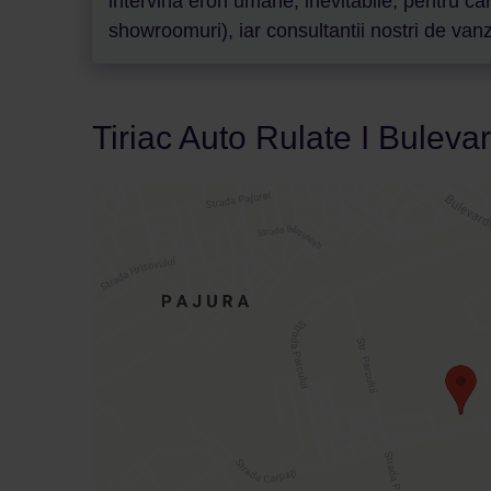
intervina erori umane, inevitabile, pentru c
showroomuri), iar consultantii nostri de vanza
Tiriac Auto Rulate I Bulevar