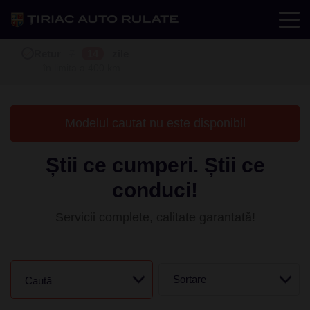
Test drive
Retur
Garanție
Buy back
7
12
14
24
zile
luni
în limita a 400 km
în limita a 25.000 km
Modelul cautat nu este disponibil
Știi ce cumperi. Știi ce
conduci!
Servicii complete, calitate garantată!
Sortare
Caută