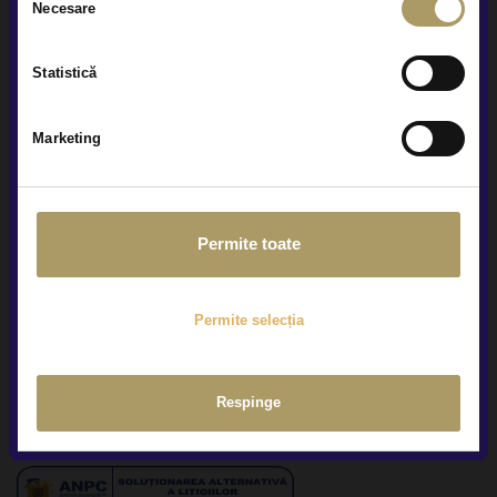
Necesare
consimțământului
Raportari privind protectia avertizorilor in interes public
Statistică
Prelucrarea datelor tale cu caracter personal
Marketing
Politica de confidențialitate
Termeni și condiții
Permite toate
Conditii ofertare auto rulate
Politica de cookies
Permite selecția
Setari cookie
Respinge
Sesizari