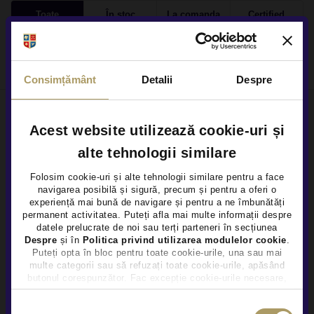
Toate
În stoc
La comanda
Certified
Autoturisme - 0 oferte
Consimțământ
Detalii
Despre
Acest website utilizează cookie-uri și
Locațiile noastre
alte tehnologii similare
Folosim cookie-uri și alte tehnologii similare pentru a face
navigarea posibilă și sigură, precum și pentru a oferi o
×
Cine suntem
experiență mai bună de navigare și pentru a ne îmbunătăți
permanent activitatea. Puteți afla mai multe informații despre
Cariere
datele prelucrate de noi sau terți parteneri în secțiunea
Despre
și în
Politica privind utilizarea modulelor cookie
.
Puteți opta în bloc pentru toate cookie-urile, una sau mai
Centre constatări daune
multe categorii sau să refuzați toate cookie-urile, apăsând
butonul corespunzător. Fac excepție cookie-urile necesare,
Regulamente promotii
care sunt activate automat, conform legislației în vigoare.
Selecția
Protecția consumatorului