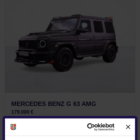
MERCEDES BENZ G 63 AMG
179.000 €
TVA INCLUS DEDUCTIBIL
Benzina
60.882Km
2021
In custodie