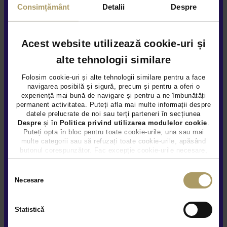
Consimțământ
Detalii
Despre
Vezi detalii
Acest website utilizează cookie-uri și
alte tehnologii similare
Folosim cookie-uri și alte tehnologii similare pentru a face
navigarea posibilă și sigură, precum și pentru a oferi o
experiență mai bună de navigare și pentru a ne îmbunătăți
permanent activitatea. Puteți afla mai multe informații despre
datele prelucrate de noi sau terți parteneri în secțiunea
Despre
și în
Politica privind utilizarea modulelor cookie
.
Puteți opta în bloc pentru toate cookie-urile, una sau mai
multe categorii sau să refuzați toate cookie-urile, apăsând
butonul corespunzător. Fac excepție cookie-urile necesare,
care sunt activate automat, conform legislației în vigoare.
Selecția
Necesare
consimțământului
Statistică