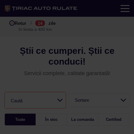
Test drive
Retur
Garanție
Buy back
7
12
14
24
zile
luni
în limita a 400 km
în limita a 25.000 km
Știi ce cumperi. Știi ce
conduci!
Servicii complete, calitate garantată!
Sortare
Caută
Toate
În stoc
La comanda
Certified