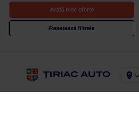
Arată 0 de oferte
Resetează filtrele
Lo
Abonează-te