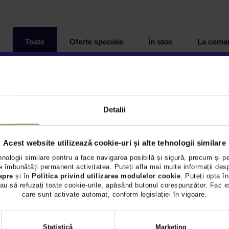
Toate
Oferte speciale
În stoc
La coma
Autoturisme - 0 oferte
Detalii
Acest website utilizează cookie-uri și alte tehnologii similare
hnologii similare pentru a face navigarea posibilă și sigură, precum și p
 îmbunătăți permanent activitatea. Puteți afla mai multe informații des
spre
și în
Politica privind utilizarea modulelor cookie
. Puteți opta în
au să refuzați toate cookie-urile, apăsând butonul corespunzător. Fac e
care sunt activate automat, conform legislației în vigoare.
Selecția
Statistică
Marketing
consimțământului