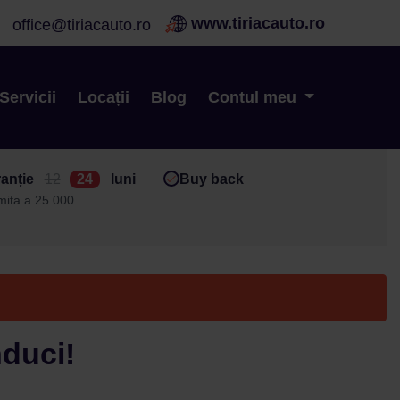
www.tiriacauto.ro
office@tiriacauto.ro
Servicii
Locații
Blog
Contul meu
anție
12
24
luni
Buy back
imita a 25.000
nduci!