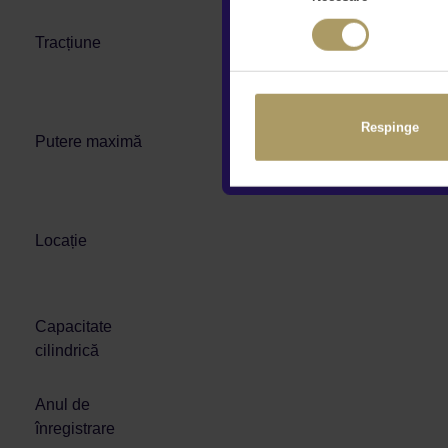
Tracțiune
Respinge
Putere maximă
Locație
Capacitate
cilindrică
Anul de
înregistrare