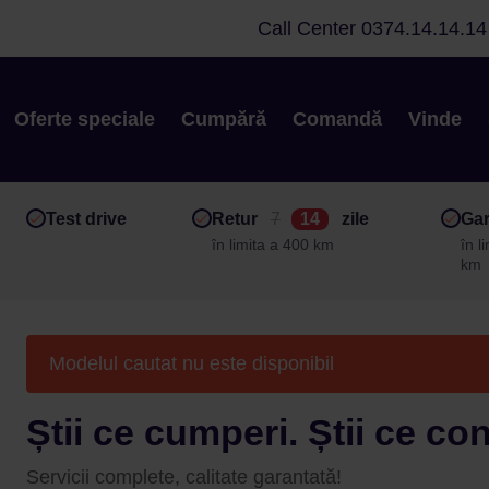
Call Center
0374.14.14.14
Oferte speciale
Cumpără
Comandă
Vinde
Test drive
Retur
7
14
zile
Gar
în limita a 400 km
în l
km
Modelul cautat nu este disponibil
Știi ce cumperi. Știi ce co
Servicii complete, calitate garantată!