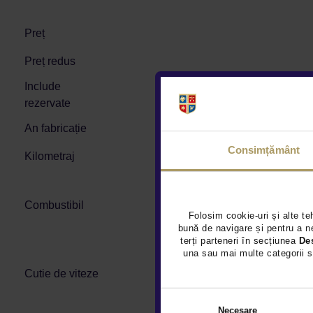
Preț
Preț redus
Include
rezervate
An fabricație
Consimțământ
Kilometraj
Combustibil
Folosim cookie-uri și alte te
bună de navigare și pentru a ne
terți parteneri în secțiunea
De
una sau mai multe categorii s
Cutie de viteze
Necesare