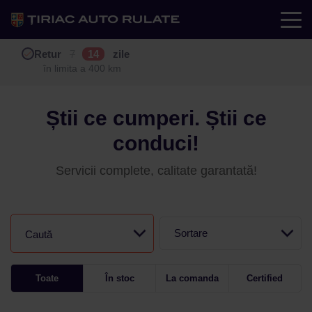
Test drive
Retur
Garanție
Buy back
7
12
14
24
zile
luni
în limita a 400 km
în limita a 25.000 km
Știi ce cumperi. Știi ce
conduci!
Servicii complete, calitate garantată!
Sortare
Caută
Toate
În stoc
La comanda
Certified