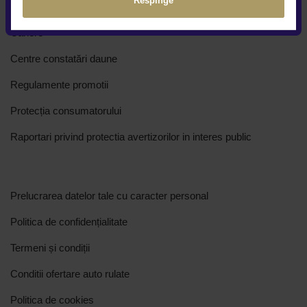
Respinge
Cine suntem
Cariere
Centre constatări daune
Regulamente promotii
Protecția consumatorului
Raportari privind protectia avertizorilor in interes public
Prelucrarea datelor tale cu caracter personal
Politica de confidențialitate
Termeni și condiții
Conditii ofertare auto rulate
Politica de cookies