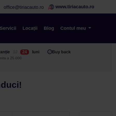
www.tiriacauto.ro
office@tiriacauto.ro
Servicii
Locații
Blog
Contul meu
anție
12
24
luni
Buy back
imita a 25.000
nduci!