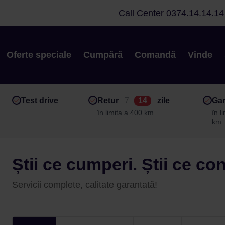
Call Center
0374.14.14.14
Oferte speciale
Cumpără
Comandă
Vinde
Test drive
Retur
7
14
zile
Gar
în limita a 400 km
în l
km
Știi ce cumperi. Știi ce co
Servicii complete, calitate garantată!