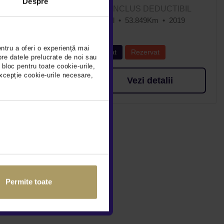
Despre
DEDUCTIBIL
TVA INCLUS DEDUCTIBIL
90.217Km
Diesel
53.849Km
2019
entru a oferi o experiență mai
rvat
Rulat
Rezervat
pre datele prelucrate de noi sau
 bloc pentru toate cookie-urile,
xcepție cookie-urile necesare,
detalii
Vezi detalii
Permite toate