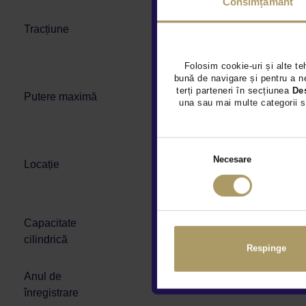
Consimțământ
Tracțiune
Folosim cookie-uri și alte te
bună de navigare și pentru a ne
terți parteneri în secțiunea
De
Putere maximă
una sau mai multe categorii s
Necesare
Locație
Capacitate
cilindrică
Respinge
Anul de
înregistrare