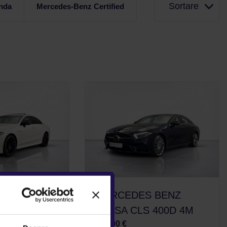
Sortare
nda
Mercedes-Benz Certified
 BENZ CLS
MERCEDES BENZ
CLASA CLS 400D 4M
38.900 €