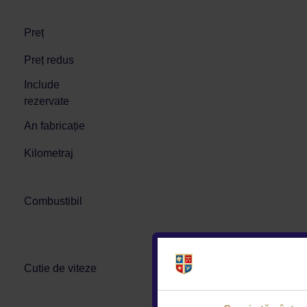
Preț
Preț redus
Include
rezervate
An fabricație
Kilometraj
Combustibil
Cutie de viteze