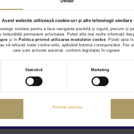
Detalii
TVA INCLUS DEDUCTIBIL
TVA INCLUS 
Diesel
49.304Km
2021
Hybrid (benz)
2022
Acest website utilizează cookie-uri și alte tehnologii similare
hnologii similare pentru a face navigarea posibilă și sigură, precum și p
Rulat
Rulat
Reze
 îmbunătăți permanent activitatea. Puteți afla mai multe informații des
spre
și în
Politica privind utilizarea modulelor cookie
. Puteți opta în
au să refuzați toate cookie-urile, apăsând butonul corespunzător. Fac e
Vezi detalii
Vezi 
care sunt activate automat, conform legislației în vigoare.
Selecția
Statistică
Marketing
consimțământului
Permite selecția