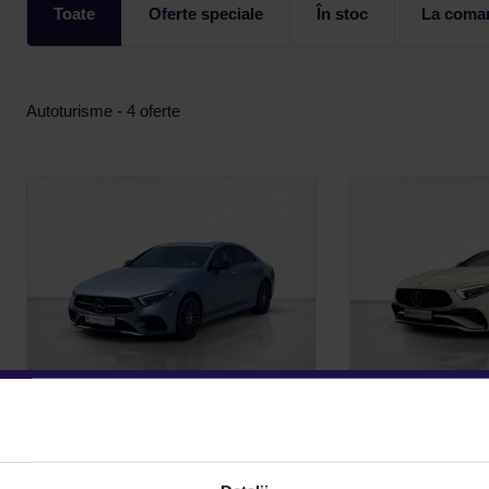
Toate
Oferte speciale
În stoc
La coma
Autoturisme - 4 oferte
MERCEDES BENZ CLS
MERCEDES
400D 4M
53 4M
48.500 €
53.990 €