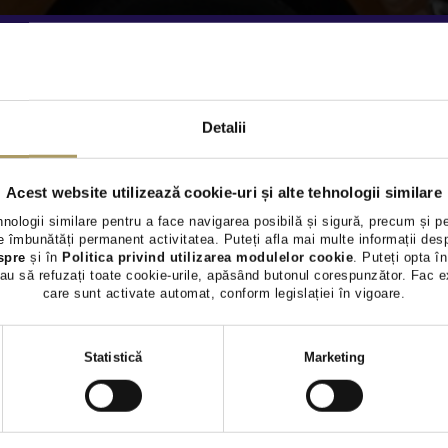
Detalii
Acest website utilizează cookie-uri și alte tehnologii similare
hnologii similare pentru a face navigarea posibilă și sigură, precum și p
 îmbunătăți permanent activitatea. Puteți afla mai multe informații des
spre
și în
Politica privind utilizarea modulelor cookie
. Puteți opta în
au să refuzați toate cookie-urile, apăsând butonul corespunzător. Fac e
care sunt activate automat, conform legislației în vigoare.
Selecția
Statistică
Marketing
consimțământului
o gama bogata de autoturisme si autovehicule comerciale
ia, Skoda, Kia, Opel, Ford sau Volkswagen, pana la mod
etc.