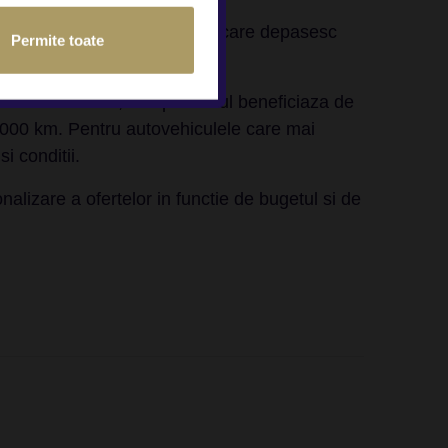
.000 de euro pana la modele care depasesc
Permite toate
rivinta istoricului, cumparatorul beneficiaza de
15.000 km. Pentru autovehiculele care mai
 conditii.
nalizare a ofertelor in functie de bugetul si de