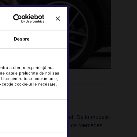
Despre
×
entru a oferi o experiență mai
pre datele prelucrate de noi sau
 bloc pentru toate cookie-urile,
xcepție cookie-urile necesare,
, indiferent de marca si buget. De la modele
ele premium sau exclusiviste ca Mercedes-