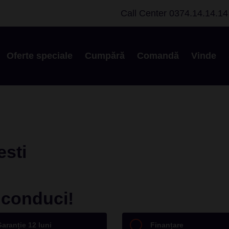
Call Center
0374.14.14.14
Oferte speciale
Cumpără
Comandă
Vinde
esti
e conduci!
aranție 12 luni
Finanțare