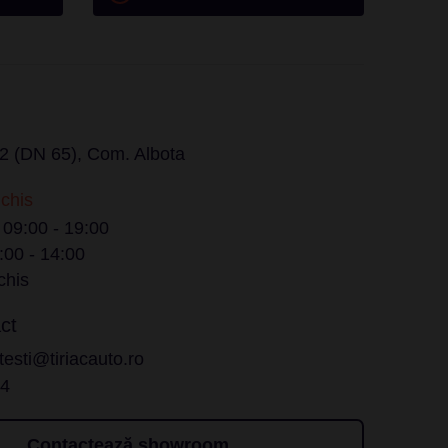
r.2 (DN 65), Com. Albota
nchis
/ 09:00 - 19:00
:00 - 14:00
chis
ct
testi@tiriacauto.ro
14
Contactează showroom