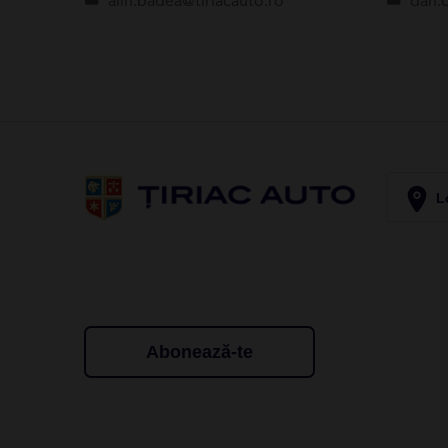
alin.badea@tiriacauto.ro
dan.c
Lo
Abonează-te