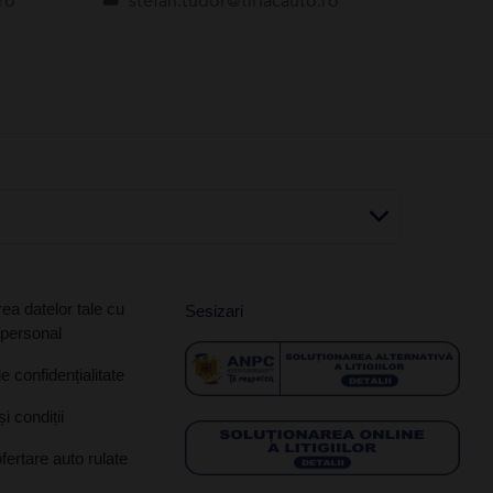
ro
stefan.tudor@tiriacauto.ro
ea datelor tale cu
Sesizari
 personal
de confidențialitate
i condiții
ofertare auto rulate