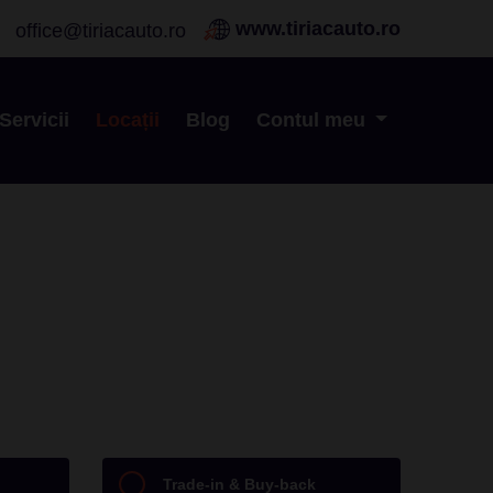
www.tiriacauto.ro
office@tiriacauto.ro
Servicii
Locații
Blog
Contul meu
Trade-in & Buy-back