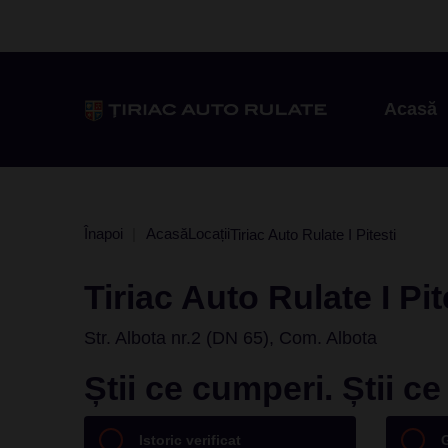
Acasă
Înapoi
Acasă
Locații
Tiriac Auto Rulate I Pitesti
Tiriac Auto Rulate I Pit
Str. Albota nr.2 (DN 65), Com. Albota
Știi ce cumperi. Știi c
Istoric verificat
G