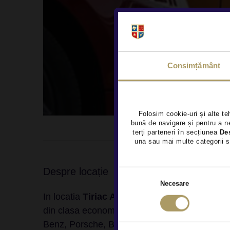
Consimțământ
Folosim cookie-uri și alte te
bună de navigare și pentru a ne
terți parteneri în secțiunea
De
una sau mai multe categorii s
Despre locație
Necesare
In locatia
Tiriac Auto Rulate Pitesti
vei gasi 
din clasa economica apartinand marcilor Dac
Benz, Porsche, BMW, Porsche, Volvo, Lexus 