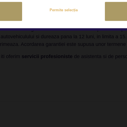
si include autovehicule cu buget pornind de la 3.000-5
Permite selecția
ti, putem aduce
la comanda
modelul pe care ti-l doresti.
 o achizitie sigura cu kilometri reali si transparenta in p
 autovehiculului si dureaza pana la 12 luni, in limita a 
rimeaza. Acordarea garantiei este supusa unor termene si
iti oferim
servicii profesioniste
de asistenta si de perso