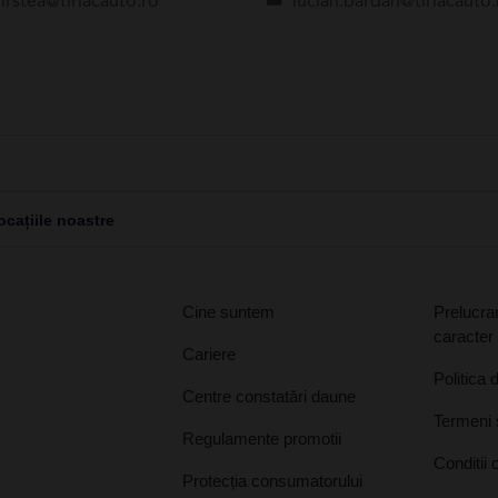
irstea@tiriacauto.ro
lucian.bardan@tiriacauto.
cațiile noastre
Cine suntem
Prelucrar
caracter
Cariere
Politica 
Centre constatări daune
Termeni ș
Regulamente promotii
Conditii 
Protecția consumatorului