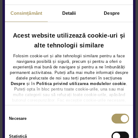
Hybrid Plug-In (benz)
66.724Km
2022
Consimțământ
Detalii
Despre
Rulat
Vezi detalii
Acest website utilizează cookie-uri și
alte tehnologii similare
Folosim cookie-uri și alte tehnologii similare pentru a face
navigarea posibilă și sigură, precum și pentru a oferi o
experiență mai bună de navigare și pentru a ne îmbunătăți
permanent activitatea. Puteți afla mai multe informații despre
datele prelucrate de noi sau terți parteneri în secțiunea
Despre
și în
Politica privind utilizarea modulelor cookie
.
Puteți opta în bloc pentru toate cookie-urile, una sau mai
multe categorii sau să refuzați toate cookie-urile, apăsând
butonul corespunzător. Fac excepție cookie-urile necesare,
care sunt activate automat, conform legislației în vigoare.
Selecția
Necesare
consimțământului
Statistică