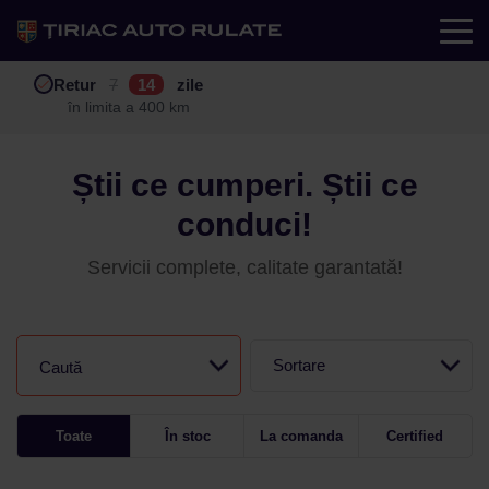
Test drive
Retur
Garanție
Buy back
7
12
14
24
zile
luni
în limita a 400 km
în limita a 25.000 km
Știi ce cumperi. Știi ce
conduci!
Servicii complete, calitate garantată!
Sortare
Caută
Toate
În stoc
La comanda
Certified