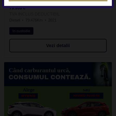
LAND ROVER RANGE 4.4 D
79.900 €
TVA INCLUS DEDUCTIBIL
Diesel
79.476Km
2021
In custodie
Vezi detalii