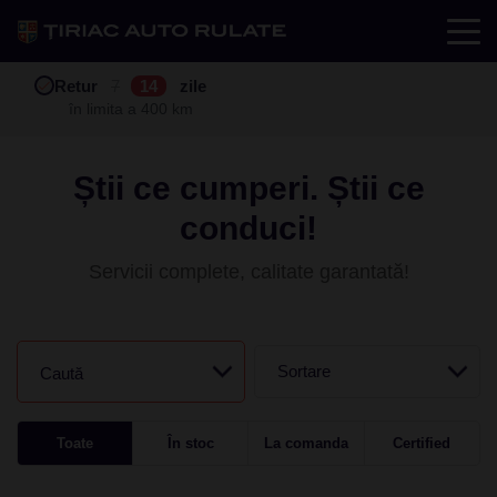
Test drive
Retur
Garanție
Buy back
7
12
14
24
zile
luni
în limita a 400 km
în limita a 25.000 km
Știi ce cumperi. Știi ce
conduci!
Servicii complete, calitate garantată!
Sortare
Caută
Toate
În stoc
La comanda
Certified