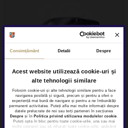
Consimțământ
Detalii
Despre
Acest website utilizează cookie-uri și
alte tehnologii similare
Folosim cookie-uri și alte tehnologii similare pentru a face
LAND ROVER RANGE SPORT
navigarea posibilă și sigură, precum și pentru a oferi o
×
experiență mai bună de navigare și pentru a ne îmbunătăți
59.900 €
permanent activitatea. Puteți afla mai multe informații despre
TVA INCLUS NEDEDUCTIBIL
datele prelucrate de noi sau terți parteneri în secțiunea
Benzina
40.475Km
2020
Despre
și în
Politica privind utilizarea modulelor cookie
.
Puteți opta în bloc pentru toate cookie-urile, una sau mai
multe categorii sau să refuzați toate cookie-urile, apăsând
In custodie