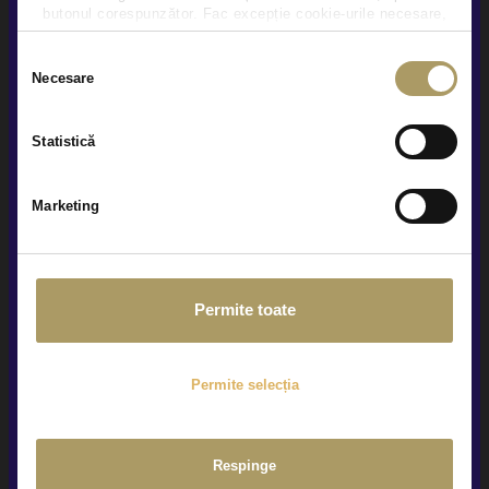
butonul corespunzător. Fac excepție cookie-urile necesare,
care sunt activate automat, conform legislației în vigoare.
Selecția
Vezi detalii
Necesare
consimțământului
Statistică
Marketing
Permite toate
Permite selecția
Respinge