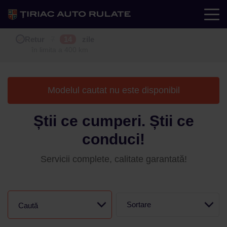
Test drive
Retur
Garanție
Buy back
7
12
14
24
zile
luni
în limita a 400 km
în limita a 25.000 km
Modelul cautat nu este disponibil
Știi ce cumperi. Știi ce
conduci!
Servicii complete, calitate garantată!
Sortare
Caută