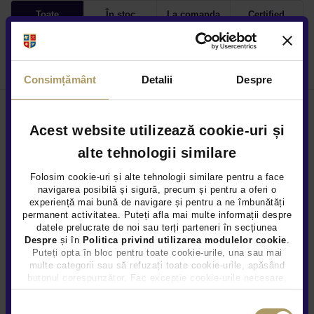
Toate
În stoc
La comanda
Certified
Autoturisme - 0 oferte
Consimțământ
Detalii
Despre
Acest website utilizează cookie-uri și
Locațiile noastre
alte tehnologii similare
Folosim cookie-uri și alte tehnologii similare pentru a face
navigarea posibilă și sigură, precum și pentru a oferi o
Cine suntem
experiență mai bună de navigare și pentru a ne îmbunătăți
permanent activitatea. Puteți afla mai multe informații despre
Cariere
datele prelucrate de noi sau terți parteneri în secțiunea
Despre
și în
Politica privind utilizarea modulelor cookie
.
Puteți opta în bloc pentru toate cookie-urile, una sau mai
Centre constatări daune
multe categorii sau să refuzați toate cookie-urile, apăsând
butonul corespunzător. Fac excepție cookie-urile necesare,
Regulamente promotii
care sunt activate automat, conform legislației în vigoare.
Selecția
Protecția consumatorului