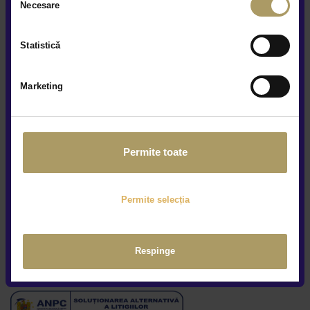
Necesare
consimțământului
Raportari privind protectia avertizorilor in interes public
Statistică
Prelucrarea datelor tale cu caracter personal
Marketing
Politica de confidențialitate
Termeni și condiții
Permite toate
Conditii ofertare auto rulate
Politica de cookies
Permite selecția
Setari cookie
Respinge
Sesizari