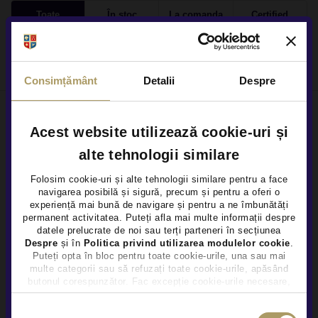
Toate
În stoc
La comanda
Certified
Autoturisme - 0 oferte
Consimțământ
Detalii
Despre
Acest website utilizează cookie-uri și
Locațiile noastre
alte tehnologii similare
Folosim cookie-uri și alte tehnologii similare pentru a face
navigarea posibilă și sigură, precum și pentru a oferi o
×
Cine suntem
experiență mai bună de navigare și pentru a ne îmbunătăți
permanent activitatea. Puteți afla mai multe informații despre
Cariere
datele prelucrate de noi sau terți parteneri în secțiunea
Despre
și în
Politica privind utilizarea modulelor cookie
.
Puteți opta în bloc pentru toate cookie-urile, una sau mai
Centre constatări daune
multe categorii sau să refuzați toate cookie-urile, apăsând
butonul corespunzător. Fac excepție cookie-urile necesare,
Regulamente promotii
care sunt activate automat, conform legislației în vigoare.
Selecția
Protecția consumatorului