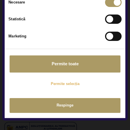
Necesare
consimțământului
Raportari privind protectia avertizorilor in interes public
Statistică
Prelucrarea datelor tale cu caracter personal
Marketing
Politica de confidențialitate
Termeni și condiții
Permite toate
Conditii ofertare auto rulate
Politica de cookies
Permite selecția
Setari cookie
Respinge
Sesizari