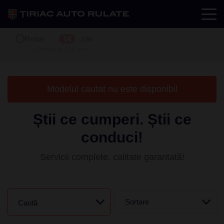
Test drive
Retur
Garanție
Buy back
7
12
14
24
zile
luni
în limita a 400 km
în limita a 25.000 km
Modelul cautat nu este disponibil
Știi ce cumperi. Știi ce
conduci!
Servicii complete, calitate garantată!
Sortare
Caută