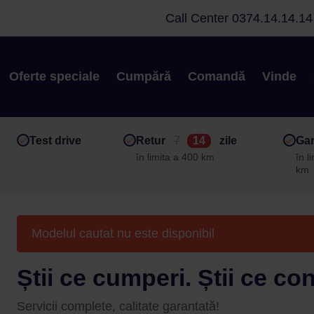
Call Center
0374.14.14.14
Oferte speciale
Cumpără
Comandă
Vinde
Test drive
Retur
7
14
zile
Gar
în limita a 400 km
în l
km
Modelul cautat nu este disponibil
Știi ce cumperi. Știi ce co
Servicii complete, calitate garantată!