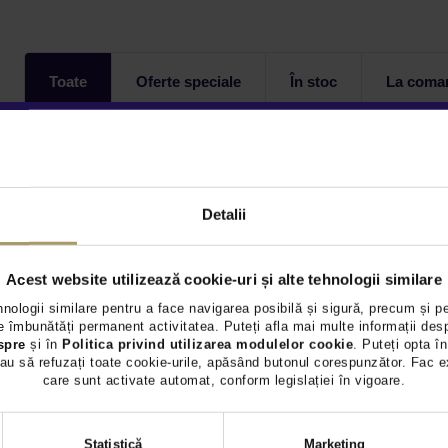
Toate
Oferte speciale
În stoc
La coma
Autoturisme - 0 oferte
Detalii
Acest website utilizează cookie-uri și alte tehnologii similare
hnologii similare pentru a face navigarea posibilă și sigură, precum și p
 îmbunătăți permanent activitatea. Puteți afla mai multe informații des
spre
și în
Politica privind utilizarea modulelor cookie
. Puteți opta în
au să refuzați toate cookie-urile, apăsând butonul corespunzător. Fac e
care sunt activate automat, conform legislației în vigoare.
Selecția
Statistică
Marketing
consimțământului