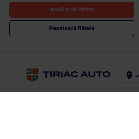
Arată 0 de oferte
Resetează filtrele
Lo
Abonează-te