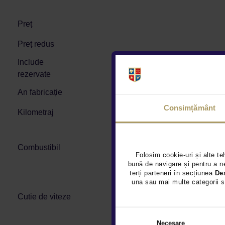
Preț
Preț redus
Include
rezervate
An fabricație
Consimțământ
Kilometraj
Combustibil
Folosim cookie-uri și alte te
bună de navigare și pentru a ne
terți parteneri în secțiunea
De
una sau mai multe categorii s
Cutie de viteze
Necesare