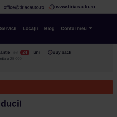
www.tiriacauto.ro
office@tiriacauto.ro
Servicii
Locații
Blog
Contul meu
anție
12
24
luni
Buy back
imita a 25.000
nduci!