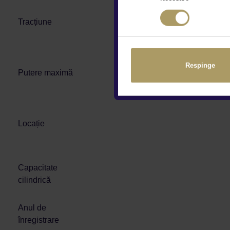
Tracțiune
Respinge
Putere maximă
Locație
Capacitate
cilindrică
Anul de
înregistrare