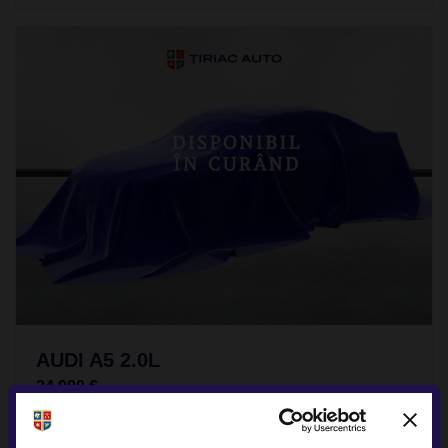
AUDI A5 2.0L
24.990 €
TVA INCLUS NEDEDUCTIBIL
Benzina
107.141Km
2020