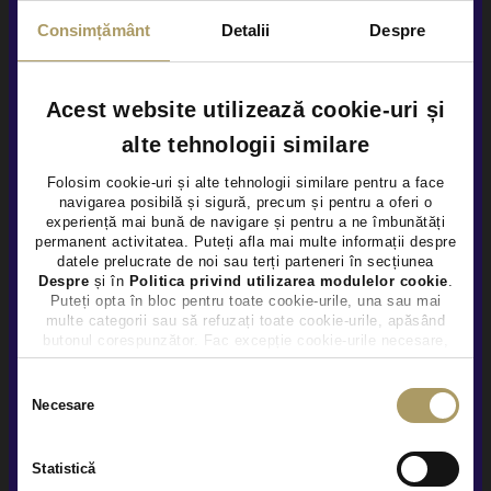
Consimțământ
Detalii
Despre
Rulat
Vezi detalii
Acest website utilizează cookie-uri și
alte tehnologii similare
Folosim cookie-uri și alte tehnologii similare pentru a face
navigarea posibilă și sigură, precum și pentru a oferi o
×
experiență mai bună de navigare și pentru a ne îmbunătăți
permanent activitatea. Puteți afla mai multe informații despre
datele prelucrate de noi sau terți parteneri în secțiunea
Despre
și în
Politica privind utilizarea modulelor cookie
.
Puteți opta în bloc pentru toate cookie-urile, una sau mai
multe categorii sau să refuzați toate cookie-urile, apăsând
butonul corespunzător. Fac excepție cookie-urile necesare,
care sunt activate automat, conform legislației în vigoare.
Selecția
Necesare
consimțământului
Statistică