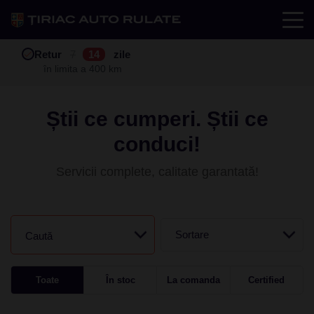
Test drive
Retur
Garanție
Buy back
7
12
14
24
zile
luni
în limita a 400 km
în limita a 25.000 km
Știi ce cumperi. Știi ce
conduci!
Servicii complete, calitate garantată!
Sortare
Caută
Toate
În stoc
La comanda
Certified