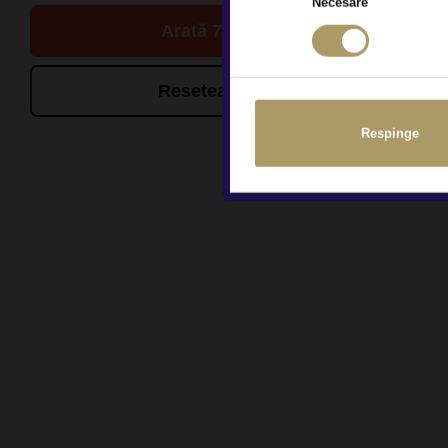
Necesare
Arată 7 de oferte
Resetează filtrele
Respinge