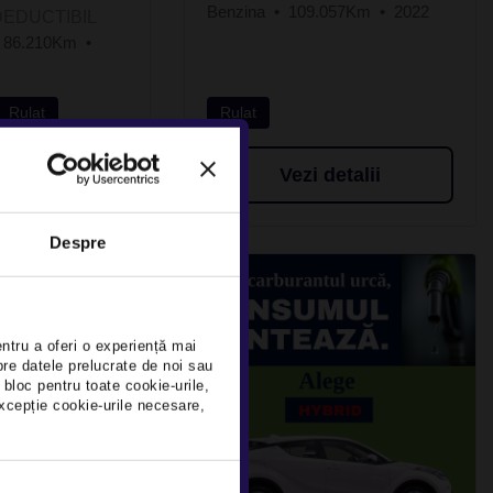
Benzina
109.057Km
2022
DEDUCTIBIL
86.210Km
Rulat
Rulat
detalii
Vezi detalii
Despre
×
entru a oferi o experiență mai
pre datele prelucrate de noi sau
 bloc pentru toate cookie-urile,
xcepție cookie-urile necesare,