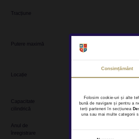
Tracțiune
Putere maximă
Consimțământ
Locație
Folosim cookie-uri și alte te
Capacitate
bună de navigare și pentru a ne
cilindrică
terți parteneri în secțiunea
De
una sau mai multe categorii s
Anul de
înregistrare