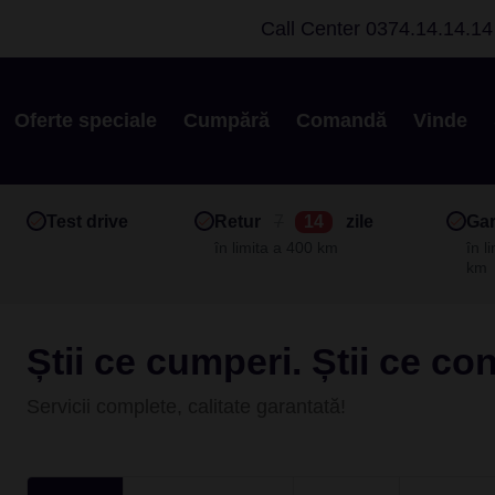
Call Center
0374.14.14.14
Oferte speciale
Cumpără
Comandă
Vinde
Test drive
Retur
7
14
zile
Gar
în limita a 400 km
în l
km
Știi ce cumperi. Știi ce co
Servicii complete, calitate garantată!