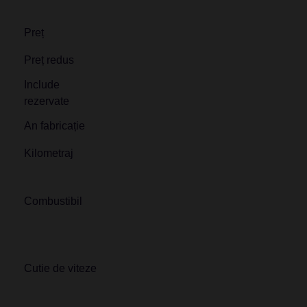
Preț
Preț redus
Include
rezervate
An fabricație
Kilometraj
Combustibil
Cutie de viteze