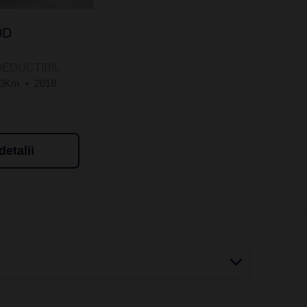
0D
DEDUCTIBIL
40Km
2018
detalii