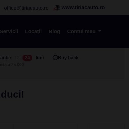
www.tiriacauto.ro
office@tiriacauto.ro
Servicii
Locații
Blog
Contul meu
anție
12
24
luni
Buy back
imita a 25.000
nduci!