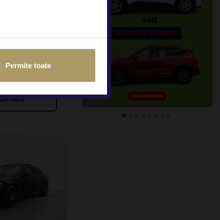
0L
DEDUCTIBIL
140.891Km
Permite toate
detalii