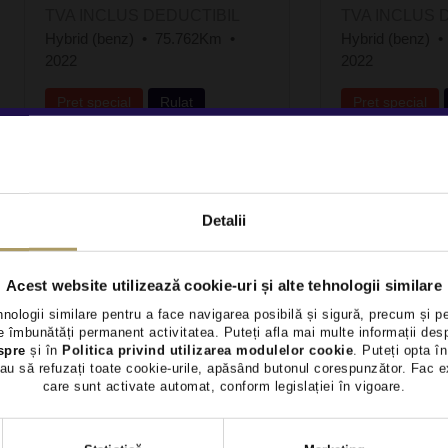
TVA INCLUS DEDUCTIBIL
TVA INCLUS 
Hybrid (benz)
75.762Km
Hybrid (benz)
2022
2022
Preț special
Rulat
Preț special
Vezi detalii
Vezi 
Detalii
Acest website utilizează cookie-uri și alte tehnologii similare
hnologii similare pentru a face navigarea posibilă și sigură, precum și p
 îmbunătăți permanent activitatea. Puteți afla mai multe informații des
spre
și în
Politica privind utilizarea modulelor cookie
. Puteți opta în
au să refuzați toate cookie-urile, apăsând butonul corespunzător. Fac e
care sunt activate automat, conform legislației în vigoare.
Selecția