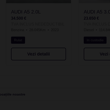
AUDI A5 2.0L
AUDI A5 3.
34.500 €
23.650 €
TVA INCLUS NEDEDUCTIBIL
TVA INCLUS 
Benzina
28.045Km
2023
Diesel
114.8
Rulat
In custodie
Vezi detalii
Vezi 
cațiile noastre