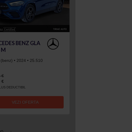
EDES BENZ GLA
4 M
 (benz) • 2024 • 25.510
 €
 €
CLUS DEDUCTIBIL
VEZI OFERTA