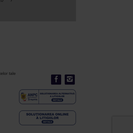
20
›
elor tale