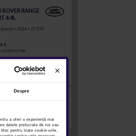
D ROVER RANGE
T 4.4L
 (benz) • 2024 • 27.576
0 €
CLUS DEDUCTIBIL
VEZI OFERTA
Despre
entru a oferi o experiență mai
pre datele prelucrate de noi sau
 bloc pentru toate cookie-urile,
xcepție cookie-urile necesare,