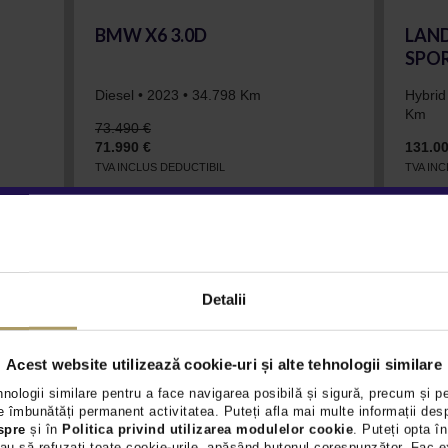
BMW X6 3.0D
LAN
SPOR
Diesel • 2023 • 34.798 Km
Hybrid
Km
73.490 €
71.990 €
131.00
TVA INCLUS DEDUCTIBIL
TVA IN
VEZI OFERTA
Detalii
Acest website utilizează cookie-uri și alte tehnologii similare
hnologii similare pentru a face navigarea posibilă și sigură, precum și p
 îmbunătăți permanent activitatea. Puteți afla mai multe informații des
spre
și în
Politica privind utilizarea modulelor cookie
. Puteți opta în
au să refuzați toate cookie-urile, apăsând butonul corespunzător. Fac e