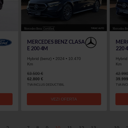
MERCEDES BENZ CLASA
MERC
E 200 4M
220 
Hybrid (benz) • 2024 • 10.470
Hybrid
Km
Km
63.500 €
42.990
62.800 €
39.999
TVA INCLUS DEDUCTIBIL
TVA IN
VEZI OFERTA