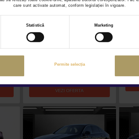
care sunt activate automat, conform legislației în vigoare.
Selecția
Statistică
Marketing
consimțământului
MERCEDES BENZ GLE
FORD
300D 4M
Hybrid (diesel) • 2024 • 20.984
Hybrid
Km
Km
86.500 €
18.990
Permite selecția
84.990 €
TVA IN
TVA INCLUS DEDUCTIBIL
VEZI OFERTA