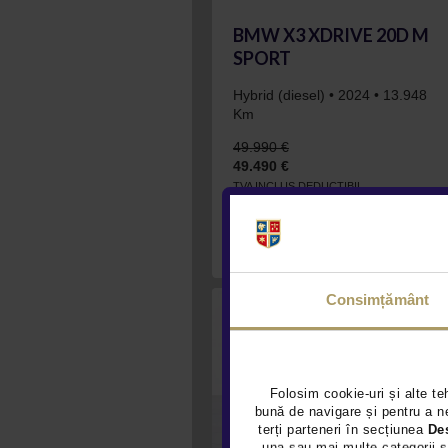
BMW X3 XDRIVE 20D M
SPORT
Hybrid (diesel) • 2024 • 13.948
Km
49.990 €
49.490 €
TVA INCLUS DEDUCTIBIL
VEZI OFERTA
Consimțământ
Folosim cookie-uri și alte te
bună de navigare și pentru a ne
terți parteneri în secțiunea
De
una sau mai multe categorii s