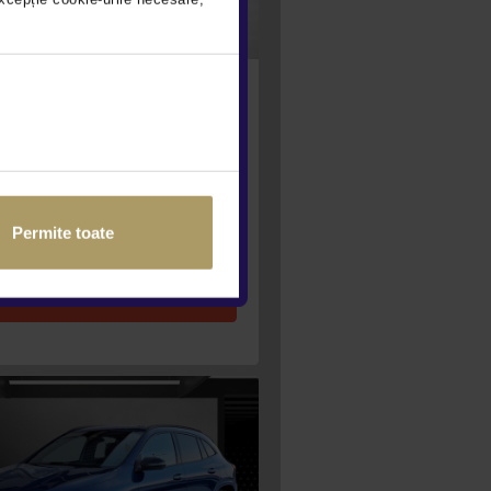
 PUMA 1.0 L
 (benz) • 2023 • 26.012
 €
Permite toate
CLUS DEDUCTIBIL
VEZI OFERTA