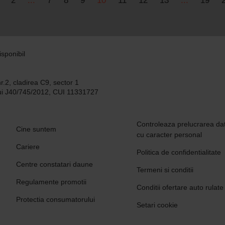
2
...
7
8
9
10
11
12
13
...
19
isponibil
nr.2, cladirea C9, sector 1
ului J40/745/2012, CUI 11331727
Controleaza prelucrarea dat
Cine suntem
cu caracter personal
Cariere
Politica de confidentialitate
Centre constatari daune
Termeni si conditii
Regulamente promotii
Conditii ofertare auto rulate
Protectia consumatorului
Setari cookie