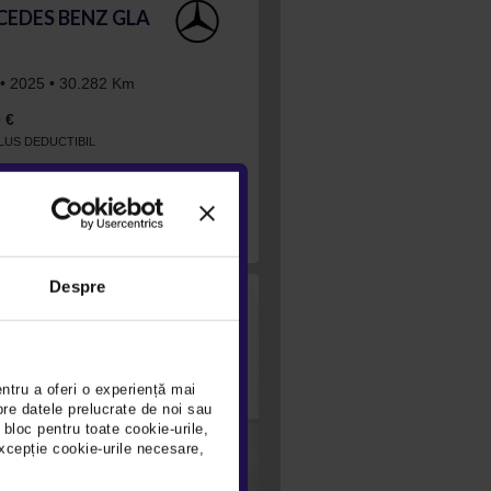
EDES BENZ GLA
 • 2025 • 30.282 Km
 €
CLUS DEDUCTIBIL
VEZI OFERTA
Despre
entru a oferi o experiență mai
pre datele prelucrate de noi sau
 bloc pentru toate cookie-urile,
xcepție cookie-urile necesare,