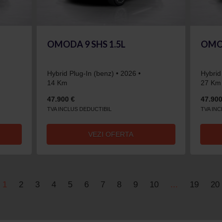
OMODA 9 SHS 1.5L
OMOD
Hybrid Plug-In (benz) • 2026 •
Hybrid
14 Km
27 Km
47.900 €
47.900
TVA INCLUS DEDUCTIBIL
TVA IN
VEZI OFERTA
1
2
3
4
5
6
7
8
9
10
...
19
20