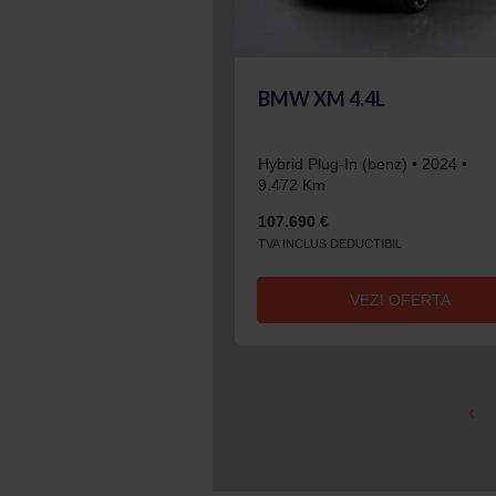
BMW XM 4.4L
Hybrid Plug-In (benz) • 2024 •
9.472 Km
107.690 €
TVA INCLUS DEDUCTIBIL
VEZI OFERTA
‹