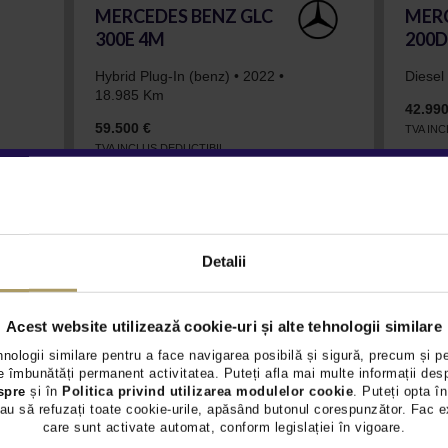
MERCEDES BENZ GLC
MERC
300E 4M
200D
Hybrid Plug-In (benz) • 2022 •
Diesel
18.985 Km
42.990
59.500 €
TVA IN
TVA INCLUS DEDUCTIBIL
VEZI OFERTA
Detalii
Acest website utilizează cookie-uri și alte tehnologii similare
hnologii similare pentru a face navigarea posibilă și sigură, precum și p
 îmbunătăți permanent activitatea. Puteți afla mai multe informații des
spre
și în
Politica privind utilizarea modulelor cookie
. Puteți opta în
au să refuzați toate cookie-urile, apăsând butonul corespunzător. Fac e
care sunt activate automat, conform legislației în vigoare.