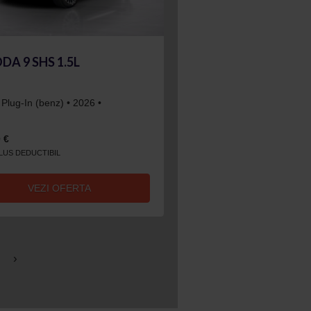
A 9 SHS 1.5L
 Plug-In (benz) • 2026 •
 €
CLUS DEDUCTIBIL
VEZI OFERTA
›