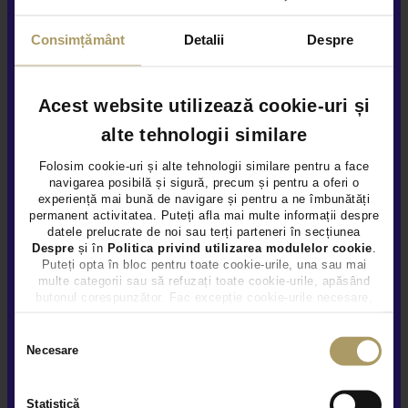
89.950 €
TVA INCLUS DEDUCTIBIL
Consimțământ
Detalii
Despre
VEZI OFERTA
Acest website utilizează cookie-uri și
alte tehnologii similare
Folosim cookie-uri și alte tehnologii similare pentru a face
navigarea posibilă și sigură, precum și pentru a oferi o
experiență mai bună de navigare și pentru a ne îmbunătăți
permanent activitatea. Puteți afla mai multe informații despre
datele prelucrate de noi sau terți parteneri în secțiunea
Despre
și în
Politica privind utilizarea modulelor cookie
.
Puteți opta în bloc pentru toate cookie-urile, una sau mai
multe categorii sau să refuzați toate cookie-urile, apăsând
butonul corespunzător. Fac excepție cookie-urile necesare,
care sunt activate automat, conform legislației în vigoare.
Selecția
Necesare
consimțământului
Statistică