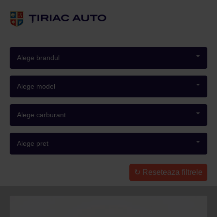
Alege brandul
Alege model
Alege carburant
Alege pret
Reseteaza filtrele