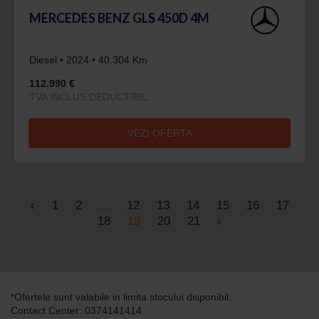
MERCEDES BENZ GLS 450D 4M
Diesel • 2024 • 40.304 Km
112.990 €
TVA INCLUS DEDUCTIBIL
VEZI OFERTA
‹
1
2
...
12
13
14
15
16
17
18
19
20
21
›
*Ofertele sunt valabile in limita stocului disponibil.
Contact Center: 0374141414