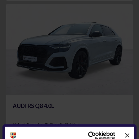
AUDI RS Q8 4.0L
Hybrid (benz) • 2023 • 56.717 Km
95.687 €