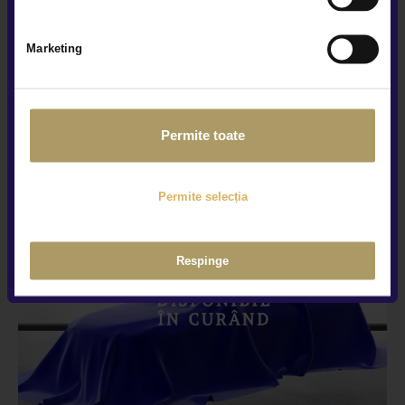
MERCEDES BENZ GLS 450 D 4M
Marketing
Hybrid (diesel) • 2024 • 10.125 Km
105.900 €
TVA INCLUS DEDUCTIBIL
Permite toate
VEZI OFERTA
Permite selecția
Respinge