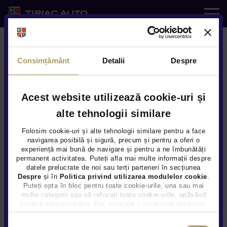
Auto noi
Consimțământ
Detalii
Despre
Auto rulate
Service
Acest website utilizează cookie-uri și
alte tehnologii similare
Livrare imediata
e-SHOP
Folosim cookie-uri și alte tehnologii similare pentru a face
navigarea posibilă și sigură, precum și pentru a oferi o
experiență mai bună de navigare și pentru a ne îmbunătăți
Servicii
permanent activitatea. Puteți afla mai multe informații despre
datele prelucrate de noi sau terți parteneri în secțiunea
Despre
și în
Politica privind utilizarea modulelor cookie
.
Noutati
Caută mașini
Puteți opta în bloc pentru toate cookie-urile, una sau mai
multe categorii sau să refuzați toate cookie-urile, apăsând
butonul corespunzător. Fac excepție cookie-urile necesare,
Locatii
care sunt activate automat, conform legislației în vigoare.
CATEGORII
Selecția