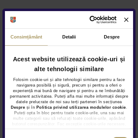
Servicii
Noutati
Caută mașini
Consimțământ
Detalii
Despre
Locatii
CATEGORII
Acest website utilizează cookie-uri și
Intra in CONT
TOATE
alte tehnologii similare
STARE
Deschide CONT NOU
Folosim cookie-uri și alte tehnologii similare pentru a face
navigarea posibilă și sigură, precum și pentru a oferi o
TOATE
experiență mai bună de navigare și pentru a ne îmbunătăți
www.tiriacauto.ro
permanent activitatea. Puteți afla mai multe informații despre
datele prelucrate de noi sau terți parteneri în secțiunea
MODEL
Despre
și în
Politica privind utilizarea modulelor cookie
.
Puteți opta în bloc pentru toate cookie-urile, una sau mai
GLA
multe categorii sau să refuzați toate cookie-urile, apăsând
butonul corespunzător. Fac excepție cookie-urile necesare,
care sunt activate automat, conform legislației în vigoare.
CUTIE DE VITEZE
Selecția