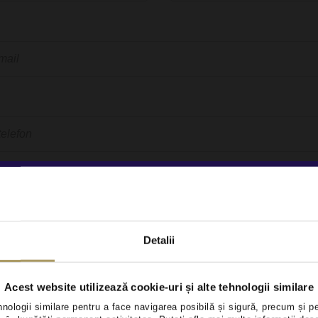
Detalii
mularului, veti fi contactat de un consultant de vanzari p
 efectuarii test-drive-ului cu modelul ales.
Acest website utilizează cookie-uri și alte tehnologii similare
condițiile
hnologii similare pentru a face navigarea posibilă și sigură, precum și p