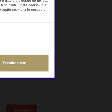
pre datele prelucrate de noi sau
 bloc pentru toate cookie-urile,
xcepție cookie-urile necesare,
ram datele
a în scopuri de
Permite toate
Auto, în condițiile
Trimite