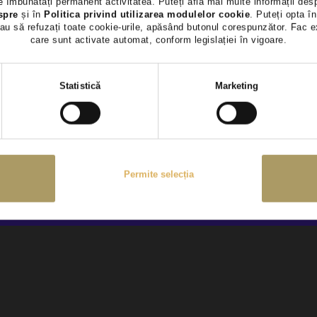
 îmbunătăți permanent activitatea. Puteți afla mai multe informații des
les
nota de informare GDPR
spre
și în
Politica privind utilizarea modulelor cookie
. Puteți opta în
au să refuzați toate cookie-urile, apăsând butonul corespunzător. Fac e
utin 18 ani impliniti
care sunt activate automat, conform legislației în vigoare.
Selecția
Statistică
Marketing
consimțământului
spre o anumita oferta postata pe website, puteti afla
aici
cum va preluc
c Auto să utilizeze informațiile completate de dvs. pentru a vă contact
ewsletter, în condițiile explicate
aici
Permite selecția
ntactăm ocazional pentru sondaje despre produsele și serviciile Țiriac 