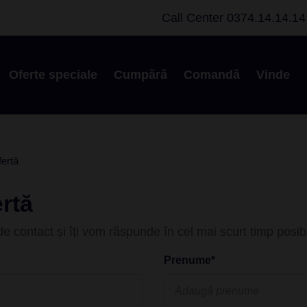
Call Center
0374.14.14.14
Oferte speciale
Cumpără
Comandă
Vinde
fertă
rtă
e contact și îți vom răspunde în cel mai scurt timp posibi
Prenume*