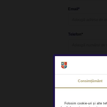
Email*
Telefon*
Tip cerere
Consimțământ
Dupa completarea for
detaliilor in vederea
Am citit
termenii și 
Folosim cookie-uri și alte te