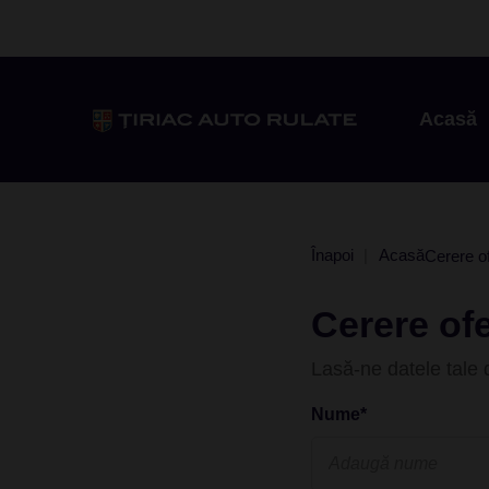
Acasă
Înapoi
Acasă
Cerere o
Cerere ofe
Lasă-ne datele tale d
Nume*