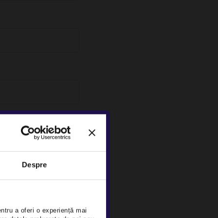
Despre
entru stabilirea
×
entru a oferi o experiență mai