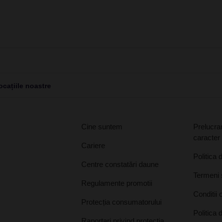
cațiile noastre
Cine suntem
Prelucrar
caracter
Cariere
Politica 
Centre constatări daune
Termeni ș
Regulamente promotii
Conditii 
Protecția consumatorului
Politica 
Raportari privind protectia