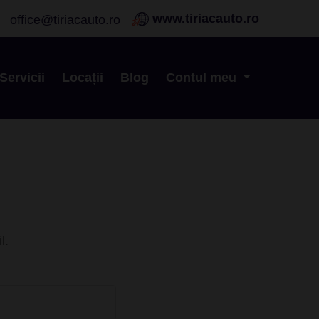
www.tiriacauto.ro
office@tiriacauto.ro
Servicii
Locații
Blog
Contul meu
l.